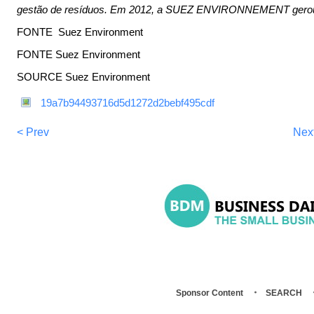
gestão de resíduos. Em 2012, a SUEZ ENVIRONNEMENT gerou re
FONTE Suez Environment
FONTE Suez Environment
SOURCE Suez Environment
19a7b94493716d5d1272d2bebf495cdf
< Prev
Nex
Sponsor Content
SEARCH