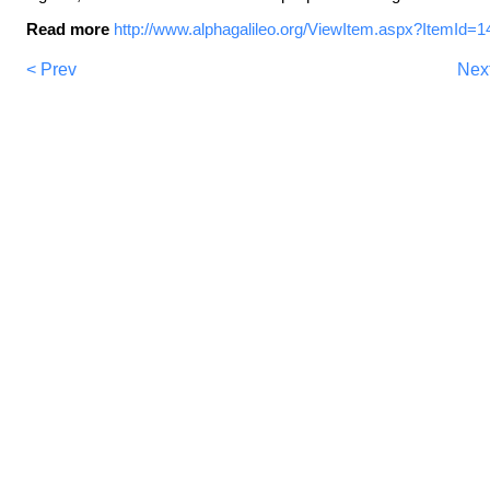
Read more
http://www.alphagalileo.org/ViewItem.aspx?ItemId
< Prev
Nex