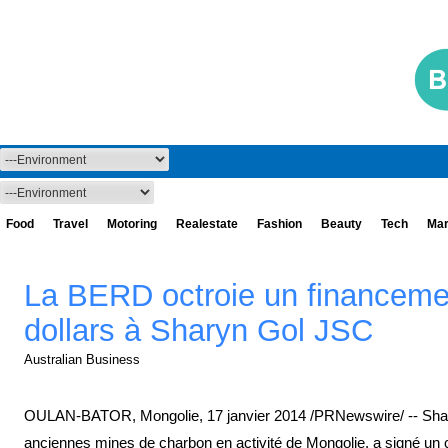
Food
Travel
Motoring
Realestate
Fashion
Beauty
Tech
Mar
La BERD octroie un financemen
dollars à Sharyn Gol JSC
Australian Business
OULAN-BATOR, Mongolie, 17 janvier 2014 /PRNewswire/ -- Shar
anciennes mines de charbon en activité de Mongolie, a signé un c