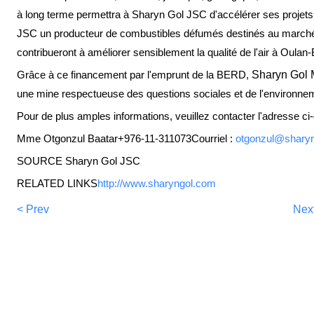
à long terme permettra à Sharyn Gol JSC d'accélérer ses projets q
JSC un producteur de combustibles défumés destinés au march
contribueront à améliorer sensiblement la qualité de l'air à Oulan-B
Grâce à ce financement par l'emprunt de la BERD,
Sharyn Gol 
une mine respectueuse des questions sociales et de l'environne
Pour de plus amples informations, veuillez contacter l'adresse ci
Mme Otgonzul Baatar+976-11-311073Courriel :
otgonzul@shary
SOURCE Sharyn Gol JSC
RELATED LINKS
http://www.sharyngol.com
< Prev
Nex