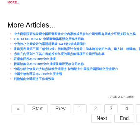
MORE...
More Articles...
中大商学院研究发现中国民营家族企业内家族成员参与公司管理有助减少可疑关联方交易
THE CLUB TOKEN: 全球豪华俱乐部会员资格启动
专为狭小空间设计的索斯科新款 1/4 转快锁式紧固件
香港贸发局第三届「创业快线」初创培育计划选秀；助本地初创拓市场、建人脉、增曝光、
赤道几内亚列出了其在当前投资年度的重点能源项目公司候选名单
联康集团发布2019年全年业绩
普星洁能公布2019年全年业绩及建议更改公司名称
卡塔尔航空恢复六大航点腹舱货运服务 持续助力中国提升国际航空货运能力
中国生物制药公布2019年年度业绩
利物浦向全球医务工作者致敬
PAGE 2 OF 1055
«
Start
Prev
1
2
3
4
Next
End