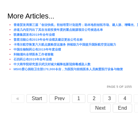
More Articles...
香港贸发局第三届「创业快线」初创培育计划选秀；助本地初创拓市场、建人脉、增曝光、
赤道几内亚列出了其在当前投资年度的重点能源项目公司候选名单
联康集团发布2019年全年业绩
普星洁能公布2019年全年业绩及建议更改公司名称
卡塔尔航空恢复六大航点腹舱货运服务 持续助力中国提升国际航空货运能力
中国生物制药公布2019年年度业绩
利物浦向全球医务工作者致敬
石四药公布2019年全年业绩
中大商学院研究显示武汉封城大幅降低新冠病毒感染人数
MSIG爱心捐助卫生部170,000令吉，为医院与前线医务人员购置医疗设备与物资
PAGE 5 OF 1055
«
Start
Prev
1
2
3
4
Next
End